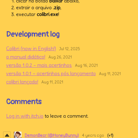
clicar no botão
baixar
abaixo,
extrair o arquivo
.zip
,
executar
colibri.exe
!
Development log
Colibri (now in English!)
Jul 12, 2025
o manual didático!
Aug 26, 2021
versão 1.0.2 – mais acertinhos
Aug 16, 2021
versão 1.0.1 – acertinhos pós lançamento
Aug 11, 2021
colibri lançado!
Aug 11, 2021
Comments
Log in with itch.io
to leave a comment.
DemonBear (@HoneyBunny)
4 years ago
(+1)