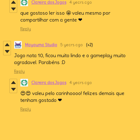
Clareira dos Jogos
4 years ago
que gostoso ler isso 🤩 valeu mesmo por
compartilhar com a gente ❤
Reply
Mayouma Studio
5 years ago
(+2)
Jogo nota 10, ficou muito lindo e o gameplay muito
agradavel. Parabéns :D
Reply
Clareira dos Jogos
4 years ago
😍😍 valeu pelo carinhoooo! felizes demais que
tenham gostado ❤
Reply