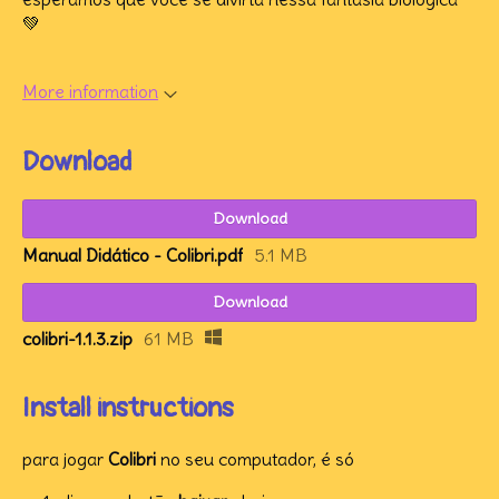
💚
More information
Download
Download
Manual Didático - Colibri.pdf
5.1 MB
Download
colibri-1.1.3.zip
61 MB
Install instructions
para jogar
Colibri
no seu computador, é só