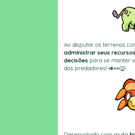
Ao disputar os terrenos c
administrar
seus
recurso
decisões
para se manter vi
dos predadores! 🥑👀🐺
Desenvolvido com muita
b