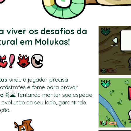
 viver os desafios da
tural em Molukas!
tas
onde o jogador precisa
catástrofes e fome para provar
do
!🧬🌋 Tentando manter sua espécie
e evolução ao seu lado, garantindo
ção.