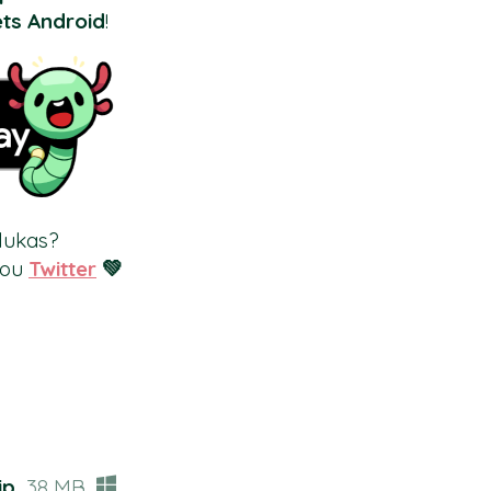
ts Android
!
lukas?
ou
Twitter
💚
ip
38 MB