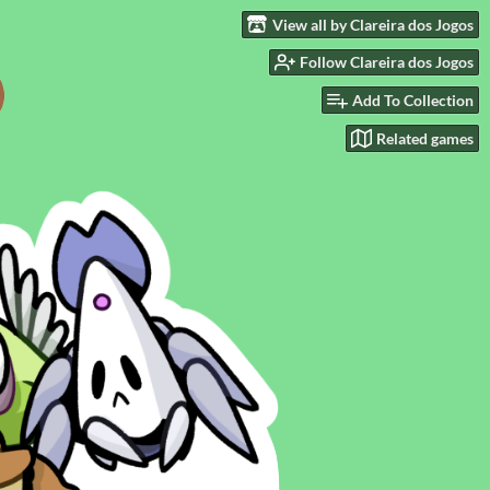
View all by Clareira dos Jogos
Follow Clareira dos Jogos
Add To Collection
Related games