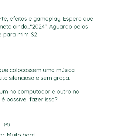
arte, efeitos e gameplay. Espero que
eto ainda..."2024". Aguardo pelas
e para mim. S2
o
r que colocassem uma música
ito silencioso e sem graça.
, um no computador e outro no
 é possível fazer isso?
o
(+1)
ar. Muito bom!