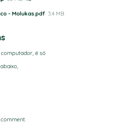
ico - Molukas.pdf
3.4 MB
ns
 computador, é só
abaixo,
a comment.