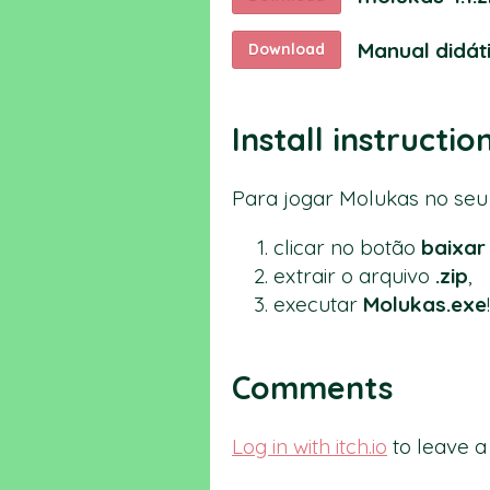
Manual didát
Download
Install instructio
Para jogar Molukas no seu
clicar no botão
baixar
extrair o arquivo
.zip
,
executar
Molukas.exe
!
Comments
Log in with itch.io
to leave 