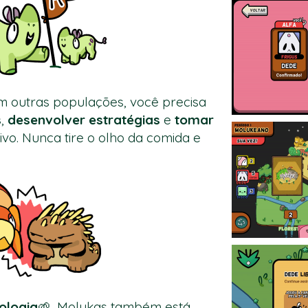
om outras populações, você precisa
s
,
desenvolver estratégias
e
tomar
vo. Nunca tire o olho da comida e
iologia
🌱, Molukas também está